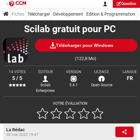
Question
Fiches
Télécharger
Développement
Édition & Programmation
Scilab gratuit pour PC
Télécharger pour Windows
(122,8 Mo)
14 VOTES
ÉDITEUR
VERSION
LICENCE
LANGUE
5 / 5
FR
Scilab
5.4.1
Open Source
Enterprises
VOTRE ÉVALUATION
La Rédac
30 mai 2022 19:47