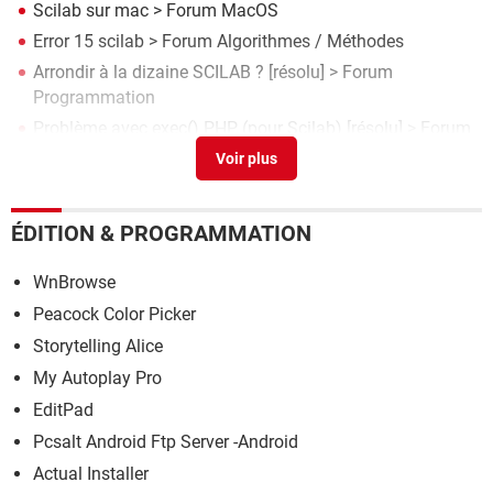
Scilab sur mac
>
Forum MacOS
Error 15 scilab
>
Forum Algorithmes / Méthodes
Arrondir à la dizaine SCILAB ?
[résolu] >
Forum
Programmation
Problème avec exec() PHP (pour Scilab)
[résolu] >
Forum
PHP
MacOS Catalina impossible d'ouvrir Scilab
>
Forum
MacOS
ÉDITION & PROGRAMMATION
WnBrowse
Peacock Color Picker
Storytelling Alice
My Autoplay Pro
EditPad
Pcsalt Android Ftp Server -Android
Actual Installer