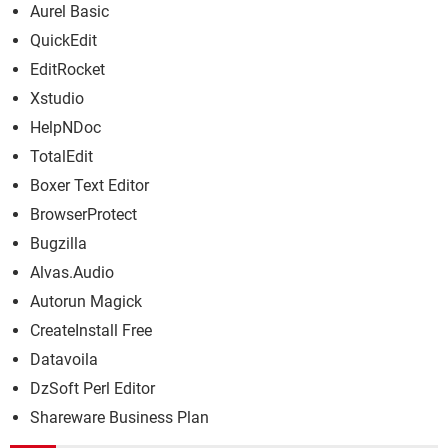
Aurel Basic
QuickEdit
EditRocket
Xstudio
HelpNDoc
TotalEdit
Boxer Text Editor
BrowserProtect
Bugzilla
Alvas.Audio
Autorun Magick
CreateInstall Free
Datavoila
DzSoft Perl Editor
Shareware Business Plan