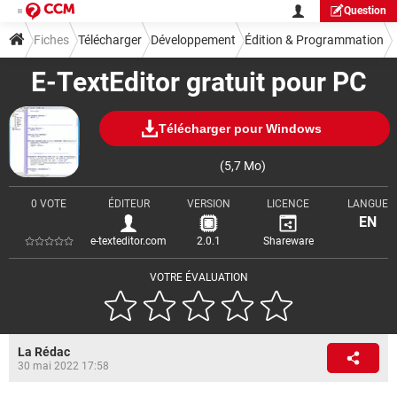
Question
Fiches
Télécharger
Développement
Édition & Programmation
E-TextEditor gratuit pour PC
Télécharger pour Windows
(5,7 Mo)
0 VOTE
ÉDITEUR
VERSION
LICENCE
LANGUE
EN
e-texteditor.com
2.0.1
Shareware
VOTRE ÉVALUATION
La Rédac
30 mai 2022 17:58