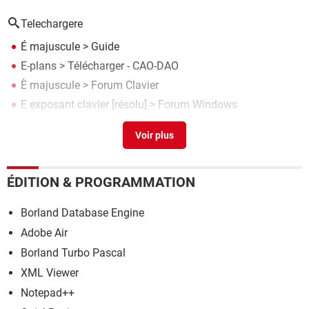
Telechargere
É majuscule
> Guide
E-plans
> Télécharger - CAO-DAO
È majuscule
>
Forum Clavier
E exposant clavier
[résolu] >
Forum Windows
Mon adresse e-mail
[résolu] >
Forum Mail
ÉDITION & PROGRAMMATION
Borland Database Engine
Adobe Air
Borland Turbo Pascal
XML Viewer
Notepad++