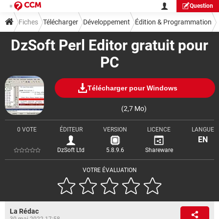
Question
Fiches
Télécharger
Développement
Édition & Programmation
DzSoft Perl Editor gratuit pour
PC
Télécharger pour Windows
(2,7 Mo)
0 VOTE
ÉDITEUR
VERSION
LICENCE
LANGUE
EN
DzSoft Ltd
5.8.9.6
Shareware
VOTRE ÉVALUATION
La Rédac