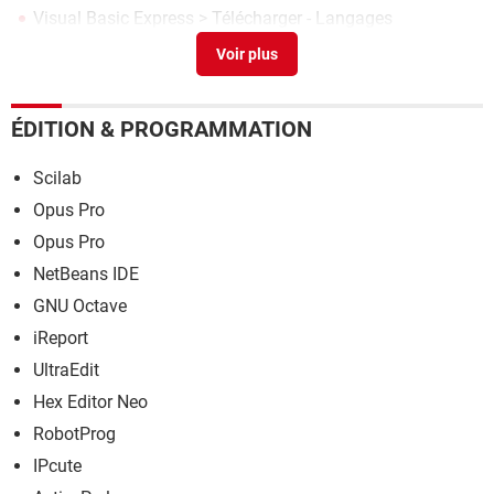
Visual Basic Express
> Télécharger - Langages
Que signifie les petits rectangles blancs à la fin de mes
sms ?
>
Forum Nokia
ÉDITION & PROGRAMMATION
Scilab
Opus Pro
Opus Pro
NetBeans IDE
GNU Octave
iReport
UltraEdit
Hex Editor Neo
RobotProg
IPcute