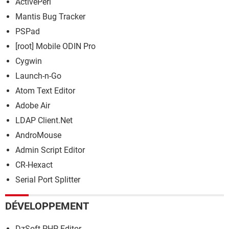
ActivePerl
Mantis Bug Tracker
PSPad
[root] Mobile ODIN Pro
Cygwin
Launch-n-Go
Atom Text Editor
Adobe Air
LDAP Client.Net
AndroMouse
Admin Script Editor
CR-Hexact
Serial Port Splitter
DÉVELOPPEMENT
DzSoft PHP Editor