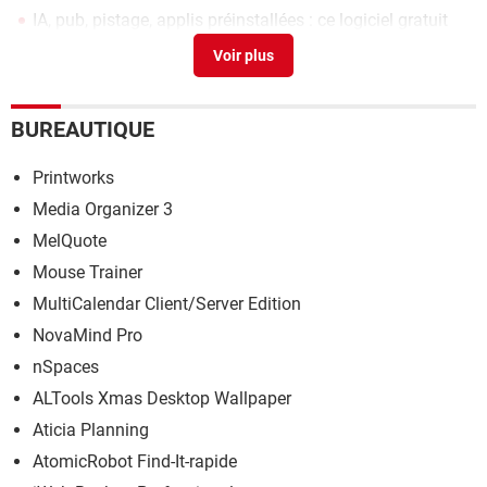
IA, pub, pistage, applis préinstallées : ce logiciel gratuit
supprime tout le superflu de Windows
> Guide
Microsoft Money 2005 : gratuit et fonctionnel sous
Windows 10 et 11
> Télécharger - Comptabilité &
Facturation
BUREAUTIQUE
Montage vidéo gratuit : les meilleurs logiciels pour
Printworks
Windows
> Guide
Media Organizer 3
MelQuote
Mouse Trainer
MultiCalendar Client/Server Edition
NovaMind Pro
nSpaces
ALTools Xmas Desktop Wallpaper
Aticia Planning
AtomicRobot Find-It-rapide