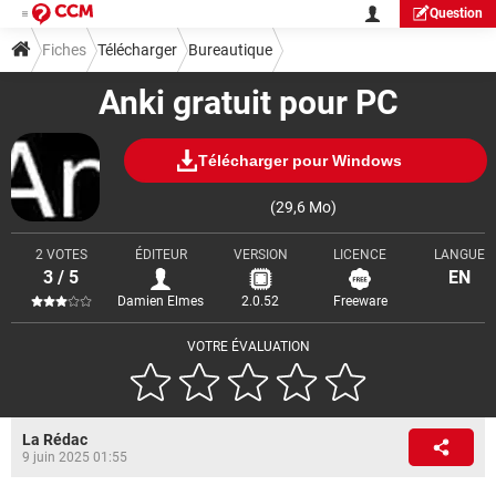
Question
Fiches
Télécharger
Bureautique
Anki gratuit pour PC
Télécharger pour Windows
(29,6 Mo)
2 VOTES
ÉDITEUR
VERSION
LICENCE
LANGUE
3 / 5
EN
Damien Elmes
2.0.52
Freeware
VOTRE ÉVALUATION
La Rédac
9 juin 2025 01:55