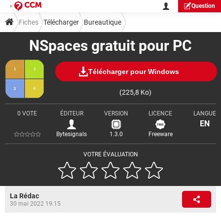
Question
Fiches
Télécharger
Bureautique
NSpaces gratuit pour PC
Télécharger pour Windows
(225,8 Ko)
0 VOTE
ÉDITEUR
VERSION
LICENCE
LANGUE
EN
Bytesignals
1.3.0
Freeware
VOTRE ÉVALUATION
La Rédac
30 mai 2022 19:15