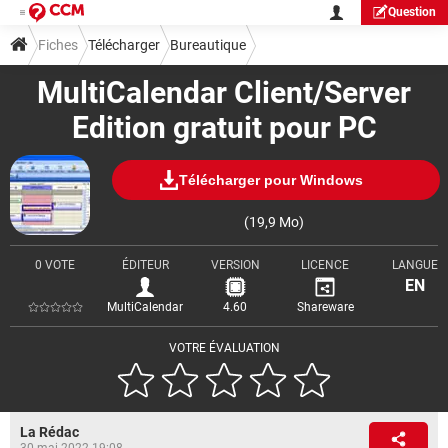
Question
Fiches
Télécharger
Bureautique
MultiCalendar Client/Server
Edition gratuit pour PC
Télécharger pour Windows
(19,9 Mo)
0 VOTE
ÉDITEUR
VERSION
LICENCE
LANGUE
EN
MultiCalendar
4.60
Shareware
VOTRE ÉVALUATION
La Rédac