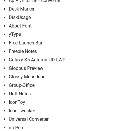
Ap PDF to TIFF converter
Desk Marker
DiskUsage
About Font
yType
Free Launch Bar
Freebie Notes
Galaxy S5 Autumn HD LWP
Gloobus Preview
Glossy Menu Icon
Group-Office
Hott Notes
IconToy
IconTweaker
Universal Converter
ritePen