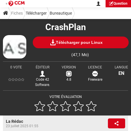
Question
Fiches
Télécharger
Bureautique
CrashPlan
Télécharger pour Linux
(47,1 Mo)
0 VOTE
ÉDITEUR
VERSION
LICENCE
LANGUE
EN
Code 42
4.8
Freeware
Software.
VOTRE ÉVALUATION
La Rédac
23 juillet 2025 01:55