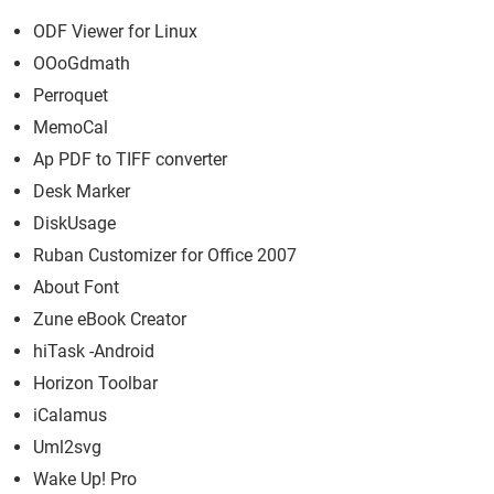
ODF Viewer for Linux
OOoGdmath
Perroquet
MemoCal
Ap PDF to TIFF converter
Desk Marker
DiskUsage
Ruban Customizer for Office 2007
About Font
Zune eBook Creator
hiTask -Android
Horizon Toolbar
iCalamus
Uml2svg
Wake Up! Pro