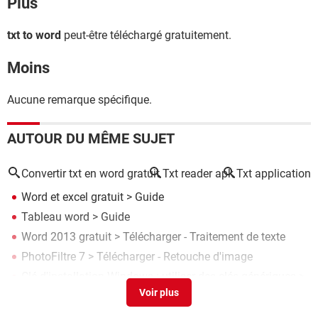
Plus
txt to word
peut-être téléchargé gratuitement.
Moins
Aucune remarque spécifique.
AUTOUR DU MÊME SUJET
Convertir txt en word gratuit
Txt reader apk
Txt application
Word et excel gratuit
> Guide
Tableau word
> Guide
Word 2013 gratuit
> Télécharger - Traitement de texte
PhotoFiltre 7
> Télécharger - Retouche d'image
Clé d'installation Windows : utiliser des clés génériques
>
Guide