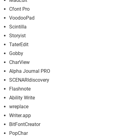
MadEdit
Cfont Pro
VoodooPad
Scintilla
Storyist
TaterEdit
Gobby
CharView
Alpha Journal PRO
SCENARIdiscovery
Flashnote
Ability Write
wreplace
Writer.app
BitFontCreator
PopChar