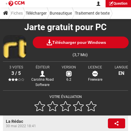
Question
Fiches
Télécharger
Bureautique
Traitement de texte
Jarte gratuit pour PC
Télécharger pour Windows
(3,7 Mo)
3 VOTES
ÉDITEUR
VERSION
LICENCE
LANGUE
3 / 5
EN
Carolina Road
6.2
Freeware
Software
VOTRE ÉVALUATION
La Rédac
30 mai 2022 18:41