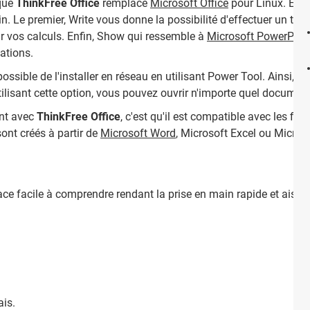
 que
ThinkFree Office
remplace
Microsoft Office
pour Linux. En ef
 Le premier, Write vous donne la possibilité d'effectuer un trait
r vos calculs. Enfin, Show qui ressemble à
Microsoft PowerPoin
ations.
t possible de l'installer en réseau en utilisant Power Tool. Ainsi,
tilisant cette option, vous pouvez ouvrir n'importe quel document
ant avec
ThinkFree Office
, c'est qu'il est compatible avec les fic
ont créés à partir de
Microsoft Word
, Microsoft Excel ou Micros
rface facile à comprendre rendant la prise en main rapide et aisée.
ais.