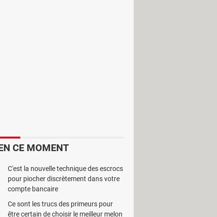
st révolue. En effet, ceux qui
t d'un ensemble de logiciels
EN CE MOMENT
C'est la nouvelle technique des escrocs
pour piocher discrètement dans votre
compte bancaire
Ce sont les trucs des primeurs pour
être certain de choisir le meilleur melon