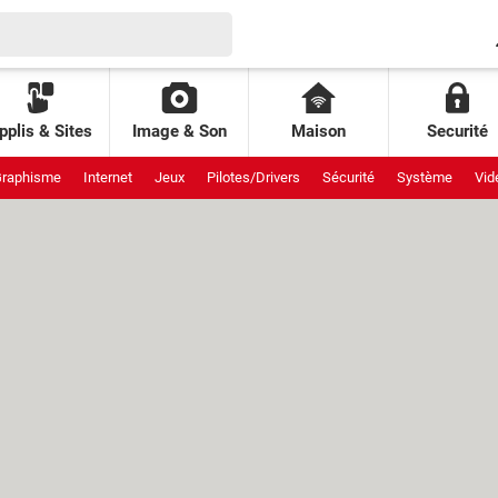
pplis & Sites
Image & Son
Maison
Securité
raphisme
Internet
Jeux
Pilotes/Drivers
Sécurité
Système
Vid