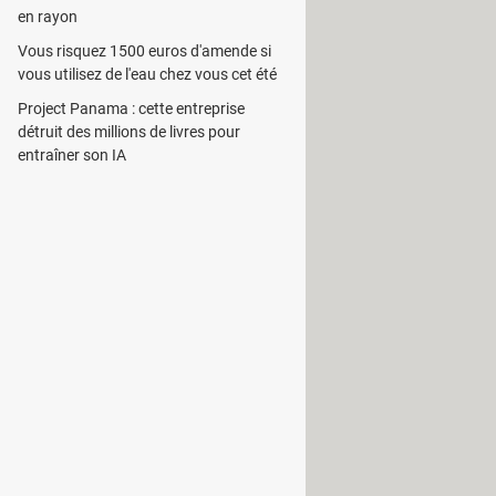
fet, il regroupe les principaux outils
en rayon
ement de texte. Calc est un tableur
Vous risquez 1500 euros d'amende si
t
va vous aider dans vos
vous utilisez de l'eau chez vous cet été
Project Panama : cette entreprise
 la synchronisation des documents
détruit des millions de livres pour
 à partir d'un compte en ligne.
entraîner son IA
hiers de Windows. A cet effet, vous
oft PowerPoint.