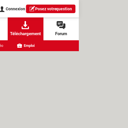
Connexion
Posez votre
question
Téléchargement
Forum
éo
Emploi