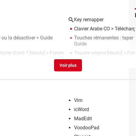
Key remapper
Clavier Arabe CO
> Télécharge
 ou la désactiver
> Guide
Touches rémanentes : taper f
Guide
avier d'ordi ?
[résolu] >
Forum
Touche origine
[résolu] >
For
Vim
icWord
MadEdit
VoodooPad