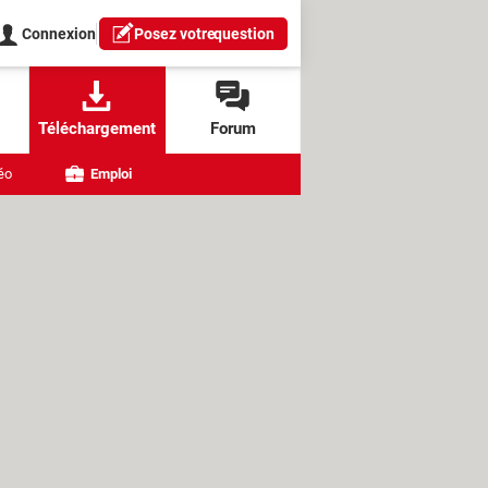
Connexion
Posez votre
question
Téléchargement
Forum
éo
Emploi