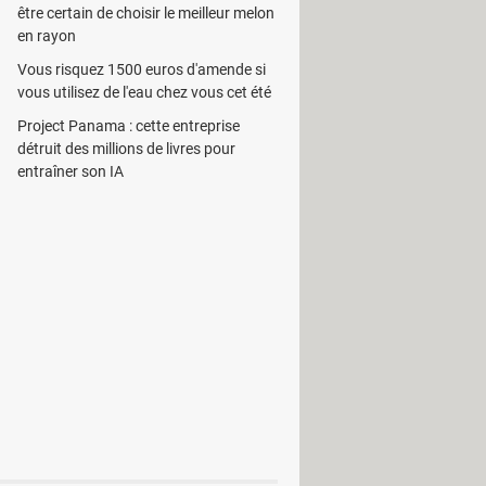
a touche à redéfinir et de lui assigner
être certain de choisir le meilleur melon
en rayon
 option est pratique pour remplacer
Vous risquez 1500 euros d'amende si
urcis comme Ctrl+A.
vous utilisez de l'eau chez vous cet été
r directement sur un site web précis
Project Panama : cette entreprise
détruit des millions de livres pour
long à un raccourci spécifique, ce
entraîner son IA