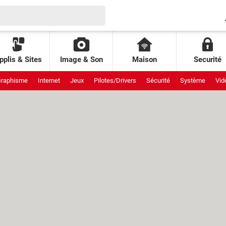
pplis & Sites
Image & Son
Maison
Securité
raphisme
Internet
Jeux
Pilotes/Drivers
Sécurité
Système
Vid