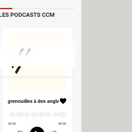
LES PODCASTS CCM
r - Divers Web & Internet
acilement des raccourcis clavier
>
um Réseaux sociaux