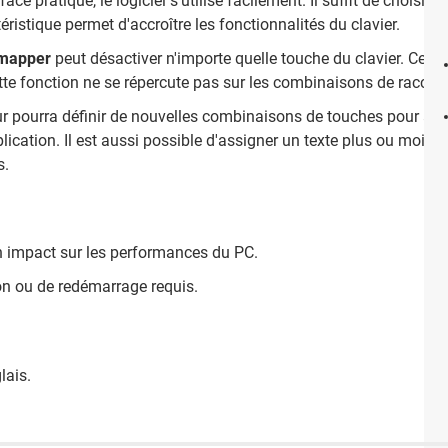
ace pratique, le logiciel s'utilise facilement. Il suffit de choisir l
éristique permet d'accroître les fonctionnalités du clavier.
mapper
peut désactiver n'importe quelle touche du clavier. Cette
te fonction ne se répercute pas sur les combinaisons de racco
eur pourra définir de nouvelles combinaisons de touches pour alle
lication. Il est aussi possible d'assigner un texte plus ou moins 
s.
cun impact sur les performances du PC.
ion ou de redémarrage requis.
lais.