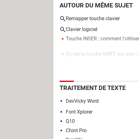
AUTOUR DU MÊME SUJET
Remapper touche clavier
Clavier logiciel
Touche INSER : comment l'utiliser
Où est la touche SHIFT sur mon cl
Windows
TRAITEMENT DE TEXTE
DevVicky Word
Font Xplorer
Q10
Cfont Pro