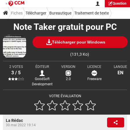
Question
Fiches
Télécharger
Bureautique
Traitement de texte
Note Taker gratuit pour PC
Télécharger pour Windows
(131,3 Ko)
2 VOTES
ÉDITEUR
VERSION
LICENCE
LANGUE
3 / 5
EN
GoodSoft
2.0
Freeware
Development
VOTRE ÉVALUATION
La Rédac
30 mai 2022 19:14