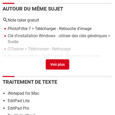
AUTOUR DU MÊME SUJET
Note taker gratuit
PhotoFiltre 7
> Télécharger - Retouche d'image
Clé d'installation Windows : utiliser des clés génériques
>
Guide
CCleaner
> Télécharger - Nettoyage
Bloc note gratuit
> Télécharger - Traitement de texte
Word, Excel, Office : les meilleurs équivalents gratuits
>
Guide
TRAITEMENT DE TEXTE
iNotepad for Mac
EditPad Lite
EditPad Pro