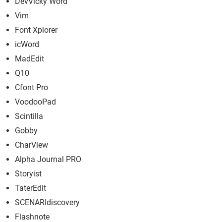
DevVicky Word
Vim
Font Xplorer
icWord
MadEdit
Q10
Cfont Pro
VoodooPad
Scintilla
Gobby
CharView
Alpha Journal PRO
Storyist
TaterEdit
SCENARIdiscovery
Flashnote