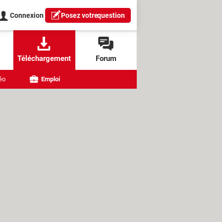
Connexion
Posez votre
question
Téléchargement
Forum
éo
Emploi