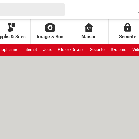
pplis & Sites
Image & Son
Maison
Securité
raphisme
Internet
Jeux
Pilotes/Drivers
Sécurité
Système
Vid