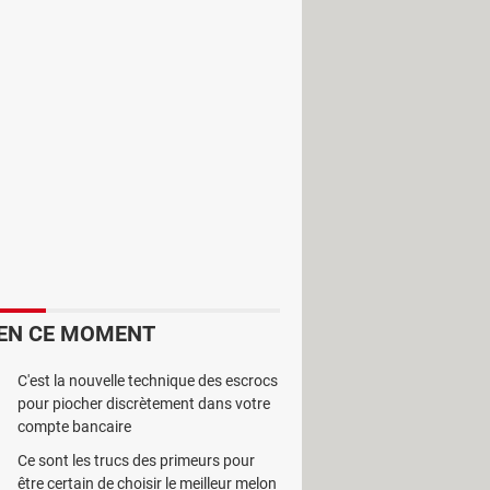
onnalisable ce qui vous permet
ns chaque date. Pour vos dates ou
ent venu. Ces rappels peuvent être
une heure précise. En bref,
 le disque.
EN CE MOMENT
C'est la nouvelle technique des escrocs
pour piocher discrètement dans votre
compte bancaire
Ce sont les trucs des primeurs pour
être certain de choisir le meilleur melon