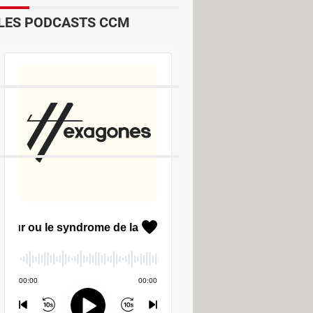
LES PODCASTS CCM
Dictionnaires & Langues
nels
PAO & Publication
PDF
 texte