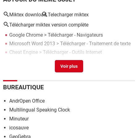
Miktex download
Telecharger miktex
Télécharger miktex version complète
Google Chrome
> Télécharger - Navigateurs
Microsoft Word 2013
> Télécharger - Traitement de texte
Cheat Engine
> Télécharger - Outils Internet
7-Zip
> Télécharger - Compression & Décompression
Téléchargement direct : les bonnes adresses des sites
pirates
> Accueil - Outils
BUREAUTIQUE
AndrOpen Office
Multilingual Speaking Clock
Minuteur
icosauve
GeoGebra