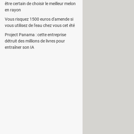
être certain de choisir le meilleur melon
ible d’apprendre la base du solfège
en rayon
images et/ou de sons pour une
Vous risquez 1500 euros d'amende si
vous utilisez de l'eau chez vous cet été
Project Panama : cette entreprise
ience. Cela permet de combler les
détruit des millions de livres pour
ncer plus rapidement.
entraîner son IA
stration. Par exemple, on a un son
d’accord ou un schéma de clavier de
s sans être obligé de rester devant
mais aussi un cours complet avec la
oire vive : 512 Mo minimum. - Espace