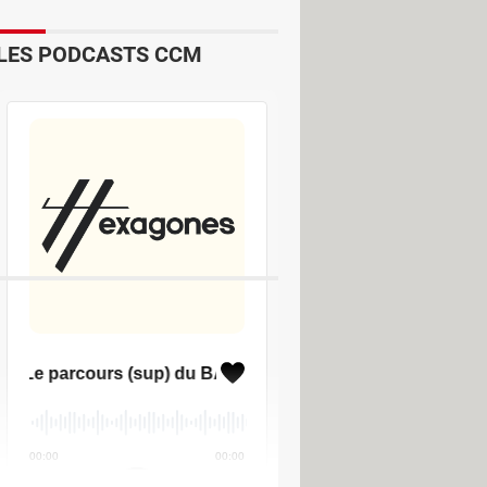
supportant un affichage de 800* 600
LES PODCASTS CCM
et intuitive.
élécharger - Conversion & Extraction
d music video youtube
[résolu] >
ng vf
>
Forum Cinéma / Télé