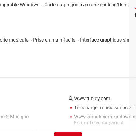
compatible Windows. - Carte graphique avec une couleur 16 bits 
rie musicale. - Prise en main facile. - Interface graphique simple 
Www.tubidy.com
Telecharger music sur pc
> T
dio & Musique
Www.zamob.com.za.downloa
Forum Téléchargement
éléchargement & Transfert
The big bang theory streami