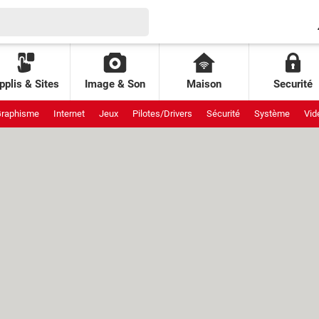
pplis & Sites
Image & Son
Maison
Securité
raphisme
Internet
Jeux
Pilotes/Drivers
Sécurité
Système
Vid