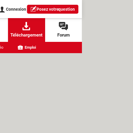
Connexion
Posez votre
question
Téléchargement
Forum
éo
Emploi