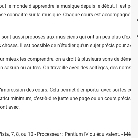
ut le monde d’apprendre la musique depuis le début. Il est poss
ensé connaître sur la musique. Chaque cours est accompagné d’
s sont aussi proposés aux musiciens qui ont un peu plus d’expér
 choses. Il est possible de n’étudier qu’un sujet précis pour ava
 pour mieux les comprendre, on a droit à plusieurs sons de démon
, un sakura ou autres. On travaille avec des solfèges, des noms 
l’impression des cours. Cela permet d’emporter avec soi les cour
strict minimum, c’est-à-dire juste une page ou un cours précis, 
ont avec.
ista, 7, 8, ou 10 - Processeur : Pentium IV ou équivalent. - Mém