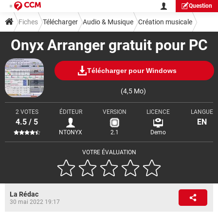
Question
Fiches
Télécharger
Audio & Musique
Création musicale
Onyx Arranger gratuit pour PC
Télécharger pour Windows
(4,5 Mo)
2 VOTES
ÉDITEUR
VERSION
LICENCE
LANGUE
4.5 / 5
EN
NTONYX
2.1
Demo
VOTRE ÉVALUATION
La Rédac
30 mai 2022 19:17