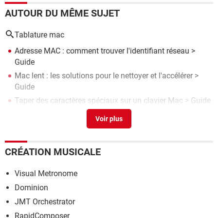
AUTOUR DU MÊME SUJET
Tablature mac
Adresse MAC : comment trouver l'identifiant réseau
>
Guide
Mac lent : les solutions pour le nettoyer et l'accélérer
>
Guide
Taper des caractères spéciaux sur un clavier Mac
> Guide
Espace insécable Word : comment insérer des espaces
incassables
> Guide
Connaître la température d'un Mac
> Guide
CRÉATION MUSICALE
Visual Metronome
Dominion
JMT Orchestrator
RapidComposer