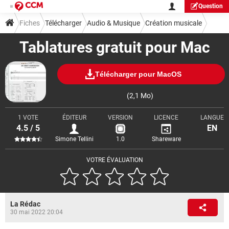
Question
Fiches
Télécharger
Audio & Musique
Création musicale
Tablatures gratuit pour Mac
Télécharger pour MacOS
(2,1 Mo)
1 VOTE
ÉDITEUR
VERSION
LICENCE
LANGUE
4.5 / 5
EN
Simone Tellini
1.0
Shareware
VOTRE ÉVALUATION
La Rédac
30 mai 2022 20:04