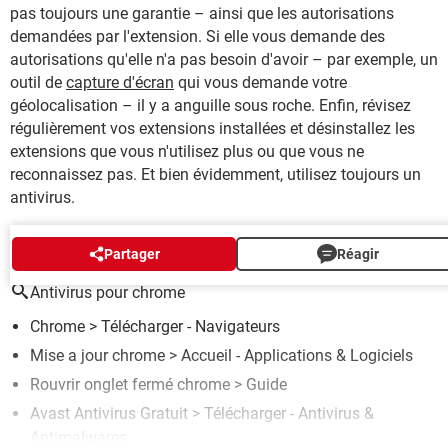
pas toujours une garantie – ainsi que les autorisations
demandées par l'extension. Si elle vous demande des
autorisations qu'elle n'a pas besoin d'avoir – par exemple, un
outil de
capture d'écran
qui vous demande votre
géolocalisation – il y a anguille sous roche. Enfin, révisez
régulièrement vos extensions installées et désinstallez les
extensions que vous n'utilisez plus ou que vous ne
reconnaissez pas. Et bien évidemment, utilisez toujours un
antivirus.
AUTOUR DU MÊME SUJET
Partager
Réagir
Antivirus pour chrome
Chrome
> Télécharger - Navigateurs
Mise a jour chrome
> Accueil - Applications & Logiciels
Rouvrir onglet fermé chrome
> Guide
Avast Antivirus Gratuit
> Télécharger - Antivirus &
Antimalwares