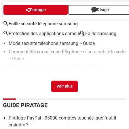
AUTOUR DU MÊME SUJET
Partager
Réagir
Faille sécurité téléphone samsung
Protection des applications samsung
Faille samsung
Mode securite telephone samsung
> Guide
Comment déverrouiller un téléphone si on a oublié le code
> Guide
Mesurer un objet avec un smartphone
> Guide
Votre appareil ne dispose pas des correctifs : la solution
>
Guide
Télécharger clavier arabe samsung
> Télécharger -
Bureautique
GUIDE PIRATAGE
Piratage PayPal : 35000 comptes touchés, que faut-il
craindre ?