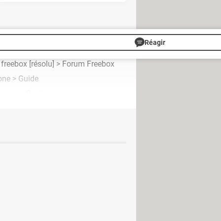
sensibles qu'ils contiennent,
ces
Réagir
 freebox
[résolu] >
Forum Freebox
one
> Guide
 passe
> Guide
ui vole les codes bancaires
es de 50 000 clients dérobées
ouble authentification Microsoft