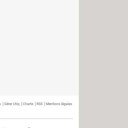
ées sensibles dérobées et
500 millions d'utilisateurs touchés
 et des mots de passe compromis
re sur le Google Play Store
ncerné par le vol de données ?
aille de sécurité corrigée
r la double authentification
quences pour les clients ?
s
Gérer Utiq
Charte
RSS
Mentions légales