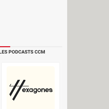
ont confiance à leur mémoire pour
 mots courants, soit des
se génération Z – les personnes nées
ne. Les réseaux sociaux sont
 utiles pour du chantage – mais aussi
s de
phishing
.
Facebook est le réseau
 la façon de s'y prendre, suivi
LES PODCASTS CCM
r midi à quatorze heures pour y
banalité et simplicité sont
e aussi de nombreux prénoms, comme
oit du prénom de l'utilisateur, soit