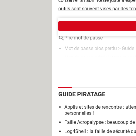
conserver à l'abri. Reste juste à espé
outils sont souvent visés par des ten
AUTOUR DU MÊME SUJET
Pire mot de passe
Mot de passe bios perdu
> Guide
Mot de passe administrateur oubl
GUIDE PIRATAGE
Applis et sites de rencontre : atte
personnelles !
Faille Acropalypse : beaucoup de 
Log4Shell : la faille de sécurité qu