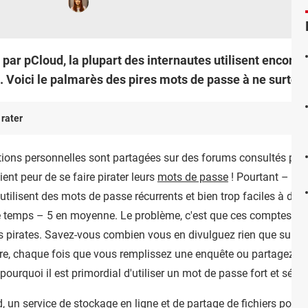
ar pCloud, la plupart des internautes utilisent encore 
s. Voici le palmarès des pires mots de passe à ne surtout 
 rater
tions personnelles sont partagées sur des forums consultés par 
ent peur de se faire pirater leurs
mots de passe
! Pourtant – qu
utilisent des mots de passe récurrents et bien trop faciles à devin
temps – 5 en moyenne. Le problème, c'est que ces comptes, rem
s pirates.
Savez-vous combien vous en divulguez rien que sur le
e, chaque fois que vous remplissez une enquête ou partagez une
pourquoi il est primordial d'utiliser un mot de passe fort et sécuri
d
, un service de stockage en ligne et de partage de fichiers pour le