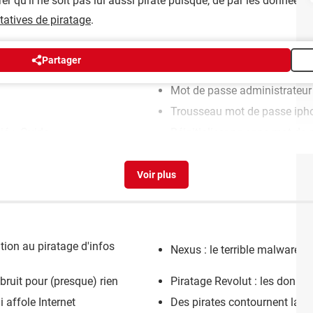
rer qu'il ne soit pas lui aussi piraté puisque, de par les données 
tatives de piratage
.
Partager
Mot de passe administrateur
Trousseau mot de passe iph
ié
> Guide
Réinitialiser pc sans mot de
ntion au piratage d'infos
Nexus : le terrible malware q
bruit pour (presque) rien
Piratage Revolut : les donné
i affole Internet
Des pirates contournent la d