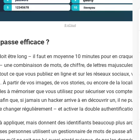
© pCloud
passe efficace ?
doit être long – il faut en moyenne 10 minutes pour en craquer u
 – une combinaison de mots, de chiffre, de lettres majuscules e
 tout ce que vous publiez en ligne et sur les réseaux sociaux, vo
À partir de vos images, de vos stories, ou encore de la localisati
iles à mémoriser que vous utilisez pour sécuriser vos comptes. Il
in que, si jamais un hacker arrive à en découvrir un, il ne puisse 
 le changer régulièrement
– et activer la double authentification 
 à appliquer, mais donnent des identifiants beaucoup plus ardus à
es personnes utilisent un gestionnaire de mots de passe afin d'e