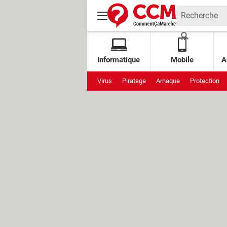
Informatique
Mobile
A
Virus
Piratage
Arnaque
Protection