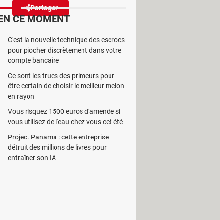
Partager
Réagir
EN CE MOMENT
C'est la nouvelle technique des escrocs
des mots de passe prévisibles,
pour piocher discrètement dans votre
pas utiliser !
compte bancaire
Ce sont les trucs des primeurs pour
être certain de choisir le meilleur melon
en rayon
Vous risquez 1500 euros d'amende si
les pirates informatiques. Pas
vous utilisez de l'eau chez vous cet été
e ce soit par manque d'imagination
Project Panama : cette entreprise
er. En plus, ils utilisent le même sur
détruit des millions de livres pour
plis d'informations personnelles,
entraîner son IA
s réseaux sociaux ? Chaque fois
 photo de vous et vos amis... C'est
sé. Mais la réalité est toute autre...
s particuliers et les entreprises,