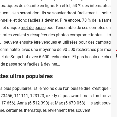
 pratiques de sécurité en ligne. En effet, 53 % des internautes f
quent, s'en seront dont ils se souviendront facilement – soit des
onnelle, et donc faciles à deviner. Pire encore, 78 % de la fameu
ul et unique
mot de passe
pour l'ensemble de ses comptes en lig
s pirates veulent y récupérer des photos compromettantes – très
ui peuvent ensuite être vendues et utilisées pour des campagne
ercriminalité, avec une moyenne de 90 500 recherches par mois sur
et de Snapchat avec 6 600 recherches.
Et pas besoin de cherche
e passe sont faciles à deviner...
tes ultras populaires
 plus populaires. Et le moins que l'on puisse dire, c'est que leur 
nt 123456, 111111, 123123, azerty et password, mais l'on trouv
 117 656), Anna (6 512 390) et Max (5 670 058). Il s'agit souvent s
e, certaines thématiques reviennent très souvent :