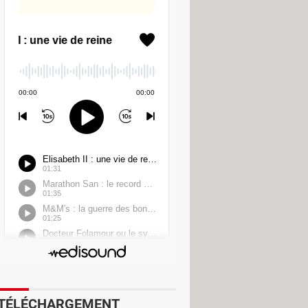
e (128 170) ;
 ;
érifiez s'il est compromis (voir notre
TÉLÉCHARGEMENT