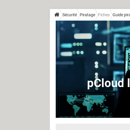
Sécurité
Piratage
Fiches
Guide pir
pCloud l