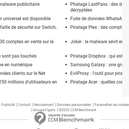
malware publicitaire
PIratage LastPass : des donn
décryptées
 universel est disponible
Fuite de données WhatsApp : 
faille de sécurité sur Switch,
Piratage Plex : des comptes
00 comptes en vente sur le
Joker : le malware sévit enco
ne sont pas touchés
Piratage Dropbox : qui est co
ine en numérique
Samsung Galaxy : une grave f
nées clients sur le Net
EvilProxy : l'outil pour pirate
50 millions d'utilisateurs en
Piratage Acer : quelles consé
Publicité
Contact
Recrutement
Données personnelles
Paramétrer les cookie
Groupe Figaro
©2025 CCM Benchmark