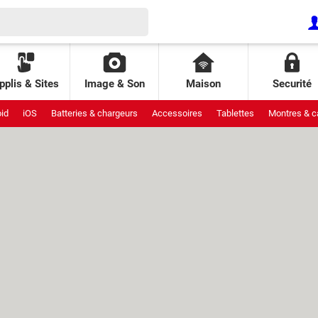
pplis & Sites
Image & Son
Maison
Securité
id
iOS
Batteries & chargeurs
Accessoires
Tablettes
Montres & c