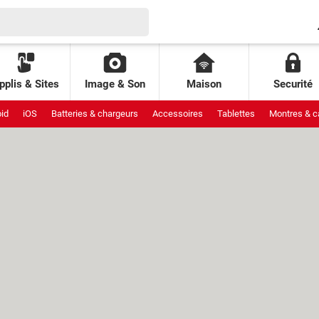
pplis & Sites
Image & Son
Maison
Securité
id
iOS
Batteries & chargeurs
Accessoires
Tablettes
Montres & c