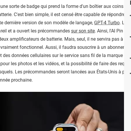
'une sorte de badge qui prend la forme d'un boîtier aux coins ar
tterie. C'est bien simple, il est censé être capable de répondre 
ute dernière version de son modèle de langage,
GPT-4 Turbo
. Le 
areil et a ouvert les précommandes
sur son site
. Ainsi, l'AI Pin s
x amplificateurs de batterie. Mais, seul, il ne servira pas à gr
 vraiment fonctionnel. Aussi, il faudra souscrire à un abonnemen
des données cellulaires sur le service sans fil de la marque Hu
our les photos et les vidéos, et la possibilité de faire des requê
esquels. Les précommandes seront lancées aux États-Unis à part
année prochaine.