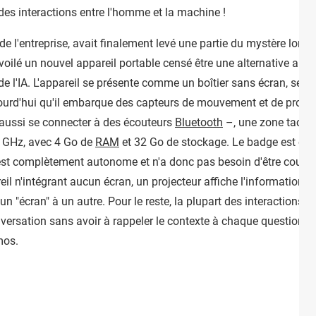
des interactions entre l'homme et la machine !
de l'entreprise, avait finalement levé une partie du mystère lors
 dévoilé un nouvel appareil portable censé être une alternative a
e l'IA. L'appareil se présente comme un boîtier sans écran, semb
ourd'hui qu'il embarque des capteurs de mouvement et de profon
 aussi se connecter à des écouteurs
Bluetooth
–, une zone tactile
 GHz, avec 4 Go de
RAM
et 32 Go de stockage. Le badge est comp
 est complètement autonome et n'a donc pas besoin d'être couplé
areil n'intégrant aucun écran, un projecteur affiche l'information
 "écran" à un autre. Pour le reste, la plupart des interactions av
nversation sans avoir à rappeler le contexte à chaque question. 
mos.