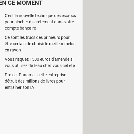
EN CE MOMENT
rondis, maintenu en place par un clip
à toutes les demandes grâce à
C'est la nouvelle technique des escrocs
pour piocher discrètement dans votre
9 novembre, Humane a dévoilé de
compte bancaire
era vendu au prix de 699 dollars,
Ce sont les trucs des primeurs pour
ande chose, car il doit communiquer
être certain de choisir le meilleur melon
t mensuel de 24 dollars, qui
en rayon
mane – qui fonctionne sur le réseau
Vous risquez 1500 euros d'amende si
tes illimitées sur des modèles d'IA –
vous utilisez de l'eau chez vous cet été
ir du 16 novembre, avec les
Project Panama : cette entreprise
détruit des millions de livres pour
entraîner son IA