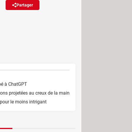
Partager
Réagir
projette les informations au
 un assistant à tout faire.
pé à ChatGPT
ons projetées au creux de la main
pour le moins intrigant