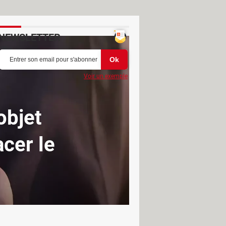
NEWSLETTER
Voir un exemple
objet
acer le