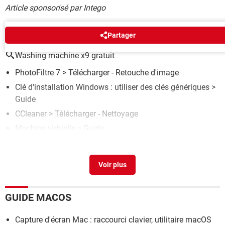
Article sponsorisé par Intego
AUTOUR DU MÊME SUJET
Partager
Washing machine x9 gratuit
PhotoFiltre 7
> Télécharger - Retouche d'image
Clé d'installation Windows : utiliser des clés génériques
>
Guide
CCleaner
> Télécharger - Nettoyage
Machine virtuelle
> Guide
Carte bancaire machine à laver
[résolu] >
Forum Matériel
& Système
GUIDE MACOS
Capture d'écran Mac : raccourci clavier, utilitaire macOS