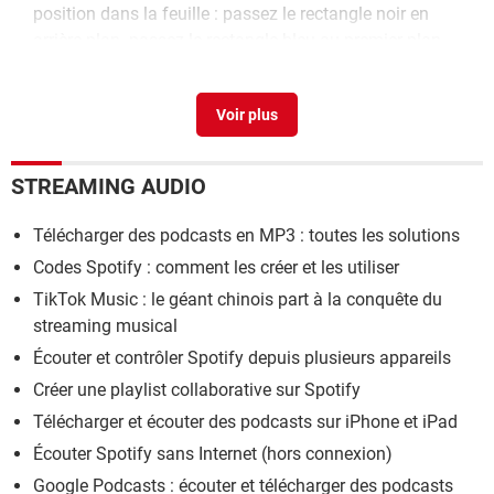
position dans la feuille : passez le rectangle noir en
arrière-plan. passez le rectangle bleu au premier plan.
passez le rectangle hachuré au premier plan. quel mot
apparaît ?
>
Forum LibreOffice / OpenOffice
Revenir en arriere mac
>
Forum MacOS
Revenir en arriere sur pages
[résolu] >
Forum MacOS
STREAMING AUDIO
Passez le rectangle noir en arrière-plan
[résolu] >
Forum
LibreOffice / OpenOffice
Télécharger des podcasts en MP3 : toutes les solutions
Codes Spotify : comment les créer et les utiliser
TikTok Music : le géant chinois part à la conquête du
streaming musical
Écouter et contrôler Spotify depuis plusieurs appareils
Créer une playlist collaborative sur Spotify
Télécharger et écouter des podcasts sur iPhone et iPad
Écouter Spotify sans Internet (hors connexion)
Google Podcasts : écouter et télécharger des podcasts