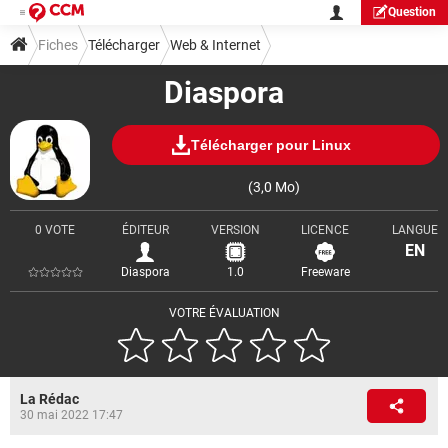
Question
Fiches
Télécharger
Web & Internet
Diaspora
Télécharger pour Linux
(3,0 Mo)
0 VOTE
ÉDITEUR
VERSION
LICENCE
LANGUE
EN
Diaspora
1.0
Freeware
VOTRE ÉVALUATION
La Rédac
30 mai 2022 17:47