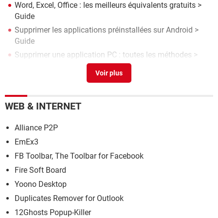
Word, Excel, Office : les meilleurs équivalents gratuits
>
Guide
Supprimer les applications préinstallées sur Android
>
Guide
Supprimer une application PC : toutes les méthodes
>
Guide
FranceConnect : comment créer facilement un compte
gratuit
> Guide
Utilisez votre téléphone comme miroir avec cette appli
WEB & INTERNET
gratuite - elle est bien plus pratique que la caméra selfie
>
Guide
Alliance P2P
EmEx3
FB Toolbar, The Toolbar for Facebook
Fire Soft Board
Yoono Desktop
Duplicates Remover for Outlook
12Ghosts Popup-Killer