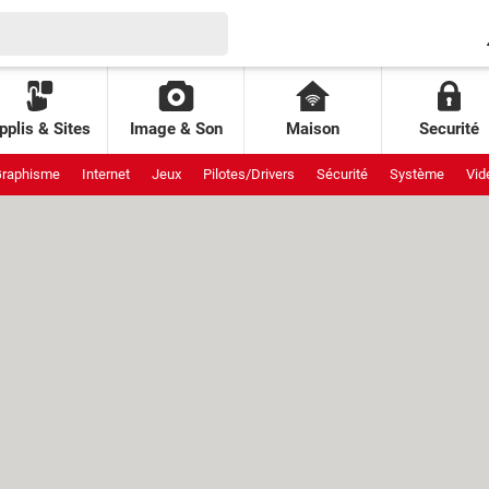
pplis & Sites
Image & Son
Maison
Securité
raphisme
Internet
Jeux
Pilotes/Drivers
Sécurité
Système
Vid