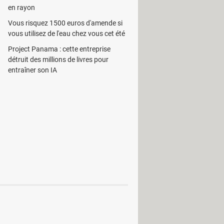
en rayon
or
Vous risquez 1500 euros d'amende si
i
vous utilisez de l'eau chez vous cet été
dio
Project Panama : cette entreprise
détruit des millions de livres pour
entraîner son IA
 Facebook
ernet
Outils pour navigateurs