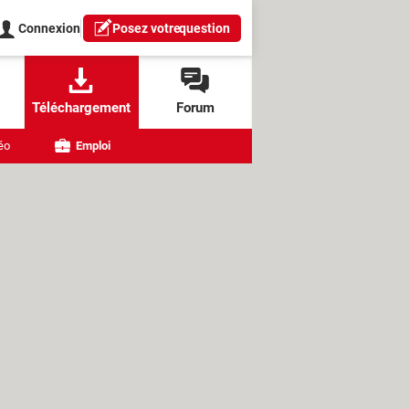
Connexion
Posez votre
question
Téléchargement
Forum
éo
Emploi