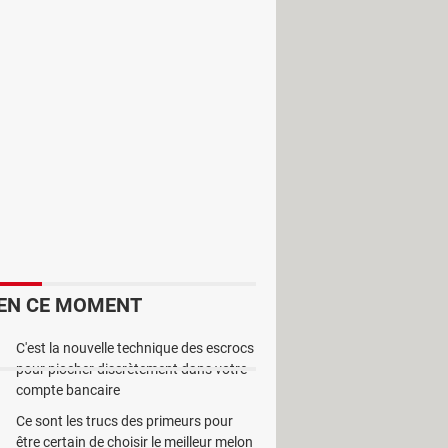
oir les outils adéquats pour ça.
 dans ce genre de situation à
cam avec les logiciels de discussion
ges. Sa prise en main n’est pas
un problème.
EN CE MOMENT
C'est la nouvelle technique des escrocs
pour piocher discrètement dans votre
compte bancaire
Ce sont les trucs des primeurs pour
être certain de choisir le meilleur melon