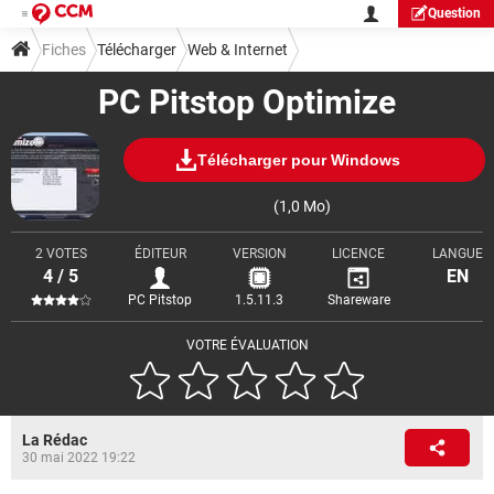
Question
Fiches
Télécharger
Web & Internet
PC Pitstop Optimize
Télécharger pour Windows
(1,0 Mo)
2 VOTES
ÉDITEUR
VERSION
LICENCE
LANGUE
4 / 5
EN
PC Pitstop
1.5.11.3
Shareware
VOTRE ÉVALUATION
La Rédac
30 mai 2022 19:22