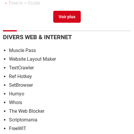
Free tv
> Guide
Word 2013 free download
> Télécharger - Traitement de
texte
Numéro free
> Guide
DIVERS WEB & INTERNET
Muscle Pass
Website Layout Maker
TextCrawler
Ref Hotkey
SetBrowser
Humyo
Whois
The Web Blocker
Scriptomania
FreeWIT