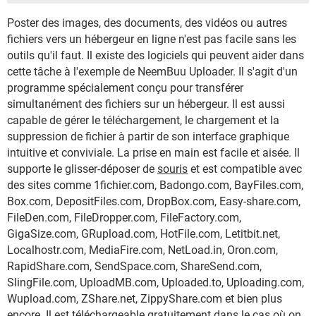
Poster des images, des documents, des vidéos ou autres
fichiers vers un hébergeur en ligne n'est pas facile sans les
outils qu'il faut. Il existe des logiciels qui peuvent aider dans
cette tâche à l'exemple de NeemBuu Uploader. Il s'agit d'un
programme spécialement conçu pour transférer
simultanément des fichiers sur un hébergeur. Il est aussi
capable de gérer le téléchargement, le chargement et la
suppression de fichier à partir de son interface graphique
intuitive et conviviale. La prise en main est facile et aisée. Il
supporte le glisser-déposer de
souris
et est compatible avec
des sites comme 1fichier.com, Badongo.com, BayFiles.com,
Box.com, DepositFiles.com, DropBox.com, Easy-share.com,
FileDen.com, FileDropper.com, FileFactory.com,
GigaSize.com, GRupload.com, HotFile.com, Letitbit.net,
Localhostr.com, MediaFire.com, NetLoad.in, Oron.com,
RapidShare.com, SendSpace.com, ShareSend.com,
SlingFile.com, UploadMB.com, Uploaded.to, Uploading.com,
Wupload.com, ZShare.net, ZippyShare.com et bien plus
encore. Il est téléchargeable gratuitement dans le cas où on