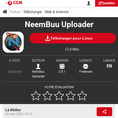
Question
Fiches
Télécharger
Web & Internet
NeemBuu Uploader
Téléchargement & Transfert
Télécharger pour Linux
(1,9 Mo)
0 VOTE
ÉDITEUR
VERSION
LICENCE
LANGUE
EN
NemBuu
2.9.1
Freeware
Uploader
VOTRE ÉVALUATION
La Rédac
30 mai 2022 19:12