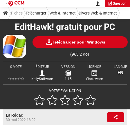
Question
Fiches
Télécharger
Web & Internet
Divers Web & Internet
EditHawk! gratuit pour PC
Télécharger pour Windows
(963,2 Ko)
0 VOTE
ÉDITEUR
VERSION
LICENCE
LANGUE
EN
KellySoftware
1.15
Shareware
VOTRE ÉVALUATION
La Rédac
30 mai 2022 18:02