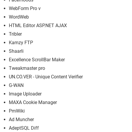
WebForm Pro v
WordWeb
HTML Editor ASP.NET AJAX
Tribler
Kamzy FTP
Shaarli
Excellence ScrollBar Maker
Tweakmaster pro
UN.CO.VER - Unique Content Verifier
G-WAN
Image Uploader
MAXA Cookie Manager
PmWiki
Ad Muncher
AdeptSQL Diff