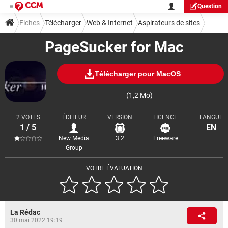
Question
Fiches
Télécharger
Web & Internet
Aspirateurs de sites
PageSucker for Mac
Télécharger pour MacOS
(1,2 Mo)
2 VOTES
ÉDITEUR
VERSION
LICENCE
LANGUE
1 / 5
EN
New Media
3.2
Freeware
Group
VOTRE ÉVALUATION
La Rédac
30 mai 2022 19:19