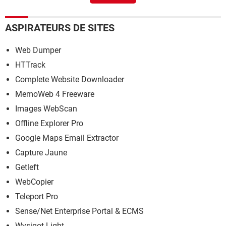
pirates
> Accueil - Outils
Le sulfureux site Wannonce a fermé : un autre le remplace
déjà
> Guide
ASPIRATEURS DE SITES
Web Dumper
HTTrack
Complete Website Downloader
MemoWeb 4 Freeware
Images WebScan
Offline Explorer Pro
Google Maps Email Extractor
Capture Jaune
Getleft
WebCopier
Teleport Pro
Sense/Net Enterprise Portal & ECMS
Wysigot Light