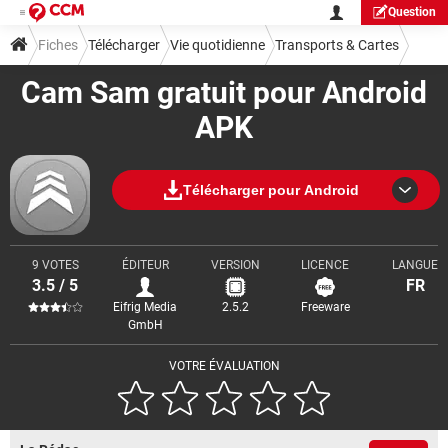
Question
Fiches
Télécharger
Vie quotidienne
Transports & Cartes
Cam Sam gratuit pour Android
APK
Télécharger pour Android
9 VOTES
ÉDITEUR
VERSION
LICENCE
LANGUE
3.5 / 5
FR
Eifrig Media
2.5.2
Freeware
GmbH
VOTRE ÉVALUATION