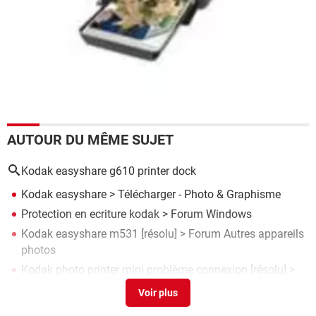
AUTOUR DU MÊME SUJET
Kodak easyshare g610 printer dock
Kodak easyshare
> Télécharger - Photo & Graphisme
Protection en ecriture kodak
>
Forum Windows
Kodak easyshare m531
[résolu] >
Forum Autres appareils
photos
Kodak photo printer mini problème connexion
[résolu] >
Forum Imprimante
Kodak easyshare g600
> Télécharger - Pilotes & Matériel