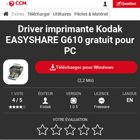
Question
Fiches
Télécharger
Utilitaires
Pilotes & Matériel
Driver imprimante Kodak
EASYSHARE G610 gratuit pour
PC
Télécharger pour Windows
(2,2 Mo)
1 VOTE
ÉDITEUR
VERSION
LICENCE
LANGUE
4 / 5
EN
Kodak
1.0.5
Freeware
VOTRE ÉVALUATION