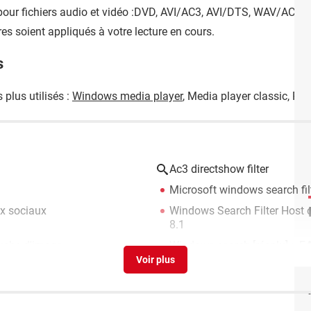
 pour fichiers audio et vidéo :DVD, AVI/AC3, AVI/DTS, WAV/AC3. V
res soient appliqués à votre lecture en cours.
s
 plus utilisés :
Windows media player
, Media player classic, Pow
Ac3 directshow filter
Microsoft windows search fil
x sociaux
Windows Search Filter Host
8.1
ouche d'image
Windows search
[résolu] >
F