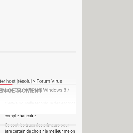
ous n'avez qu'à le sélectionner
erDVD, VLC,...etc.
ter host
[résolu] >
Forum Virus
EN CE MOMENT
 occupe CPU
>
Forum Windows 8 /
C'est la nouvelle technique des escrocs
orum Windows
pour piocher discrètement dans votre
compte bancaire
Ce sont les trucs des primeurs pour
être certain de choisir le meilleur melon