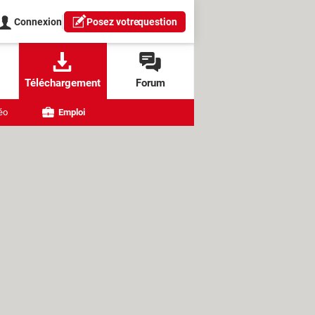
Connexion
Posez votre
question
Téléchargement
Forum
éo
Emploi