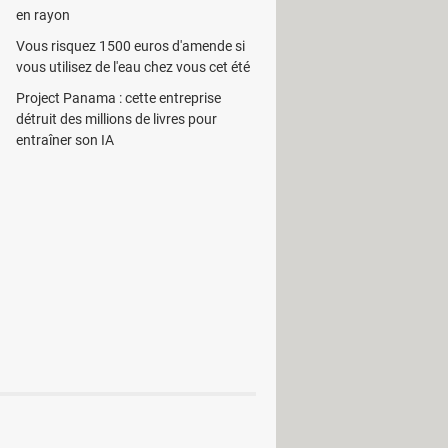
en rayon
Vous risquez 1500 euros d'amende si
vous utilisez de l'eau chez vous cet été
900NC
Project Panama : cette entreprise
ntel : un PC toujours à jour
détruit des millions de livres pour
entraîner son IA
tion 2480
 1210
tion 1250
670U