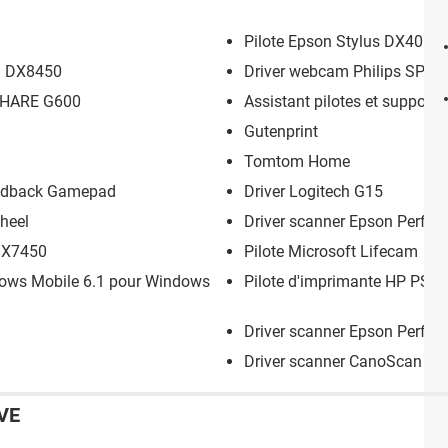
Pilote Epson Stylus DX4050
S DX8450
Driver webcam Philips SPC
SHARE G600
Assistant pilotes et support I
Gutenprint
Tomtom Home
eedback Gamepad
Driver Logitech G15
heel
Driver scanner Epson Perfec
 DX7450
Pilote Microsoft Lifecam
dows Mobile 6.1 pour Windows
Pilote d'imprimante HP PSC
Driver scanner Epson Perfec
Driver scanner CanoScan N
VE