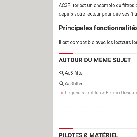
AC3Filter est un ensemble de filtres
depuis votre lecteur pour que ses filt
Principales fonctionnalité
Il est compatible avec les lecteurs les
AUTOUR DU MÊME SUJET
Ac3 filter
Ac3filter
Logiciels inutiles
>
Forum Réseau
Photo filter 7
> Télécharger - Ret
PILOTES & MATÉRIEL