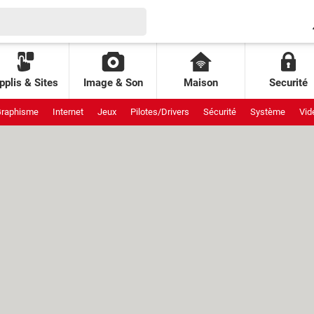
pplis & Sites
Image & Son
Maison
Securité
raphisme
Internet
Jeux
Pilotes/Drivers
Sécurité
Système
Vid