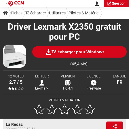
Question
Fiches
Télécharger
Utilitaires
Pilotes & Matériel
Driver Lexmark X2350 gratuit
pour PC
Télécharger pour Windows
(45,4 Mo)
12 VOTES
ÉDITEUR
VERSION
LICENCE
LANGUE
2.7 / 5
FR
Lexmark
1.0.4.1
Freeware
VOTRE ÉVALUATION
La Rédac