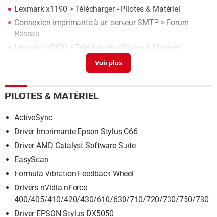
Lexmark x1190
> Télécharger - Pilotes & Matériel
Connexion imprimante à un serveur SMTP
>
Forum
Réseau
Lexmark x5470
> Télécharger - Pilotes & Matériel
Pilote d'imprimante Lexmark P4350 pour Windons 10
>
Forum Imprimante
PILOTES & MATÉRIEL
ActiveSync
Driver Imprimante Epson Stylus C66
Driver AMD Catalyst Software Suite
EasyScan
Formula Vibration Feedback Wheel
Drivers nVidia nForce
400/405/410/420/430/610/630/710/720/730/750/780
Driver EPSON Stylus DX5050