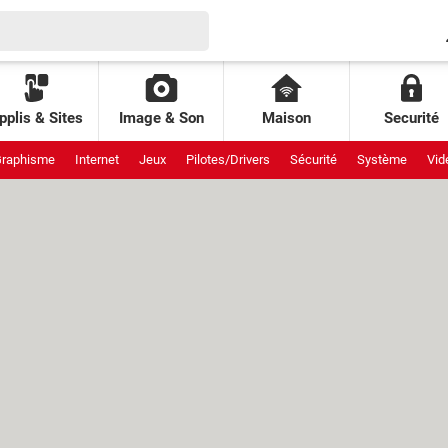
pplis & Sites
Image & Son
Maison
Securité
raphisme
Internet
Jeux
Pilotes/Drivers
Sécurité
Système
Vid