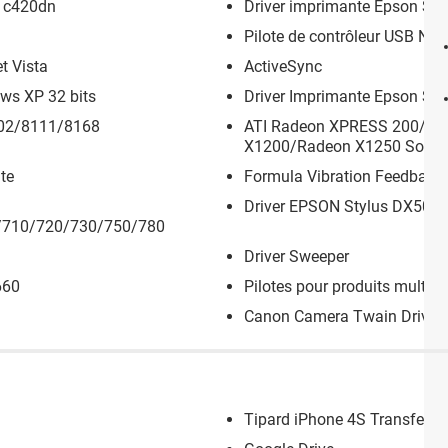
p c420dn
Driver imprimante Epson S
Pilote de contrôleur USB NEC
t Vista
ActiveSync
ows XP 32 bits
Driver Imprimante Epson Sty
102/8111/8168
ATI Radeon XPRESS 200/R
X1200/Radeon X1250 South B
te
Formula Vibration Feedback
Driver EPSON Stylus DX505
/710/720/730/750/780
Driver Sweeper
660
Pilotes pour produits multif
Canon Camera Twain Driver
Tipard iPhone 4S Transfer