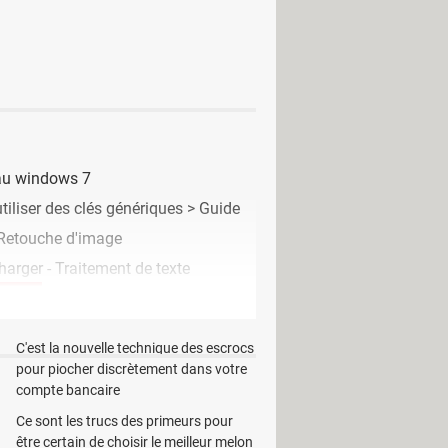
i permettra de communiquer et de faire
eux d’avoir le dernier pilote fourni
eau windows 7
tiliser des clés génériques
> Guide
 Retouche d'image
harger - Traitement de texte
EN CE MOMENT
C'est la nouvelle technique des escrocs
pour piocher discrètement dans votre
compte bancaire
Ce sont les trucs des primeurs pour
io Architecture) Bus driver
être certain de choisir le meilleur melon