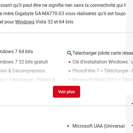
ssant qu’il peut être ne signifie rien sans la connectivité qui lu
 mère Gigabyte GA-MA770-S3 vous réaliserez qu’il est toujours mi
iel pour
Windows
Vista 32 et 64 bits
indows 7 64 bits
Telecharger pilote carte rès
indows 7 32 bits gratuit
Clé d'installation Windows : u
sion & Décompression
PhotoFiltre 7
> Télécharger -
dio
> Télécharger - Pilotes &
Microsoft Word 2013
> Téléc
Microsoft UAA (Universal Aud