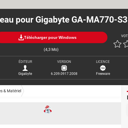
éseau pour Gigabyte GA-MA770-S3 
VOT
Télécharger pour Windows
(4,3 Mo)
ÉDITEUR
VERSION
LICENCE
Gigabyte
6.209.0917.2008
Freeware
es & Matériel