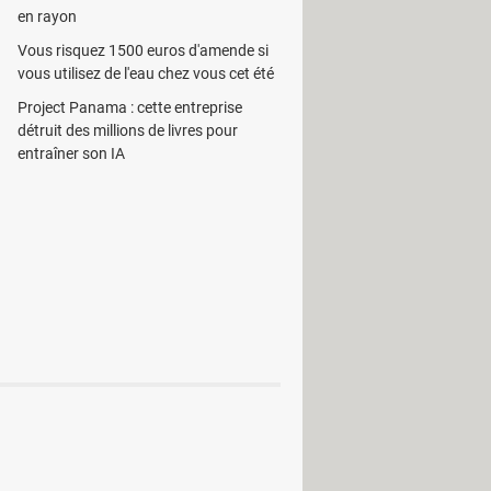
TYLUS DX8400
en rayon
Vous risquez 1500 euros d'amende si
vous utilisez de l'eau chez vous cet été
lus C66
Project Panama : cette entreprise
détruit des millions de livres pour
adeon XPRESS 1150/Radeon
entraîner son IA
ridge Driver
 Wheel
0
onctions HP