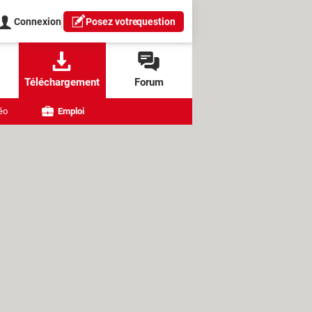
Connexion
Posez votre
question
Téléchargement
Forum
éo
Emploi