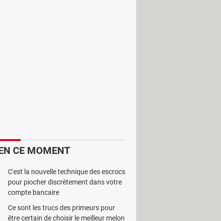
écutez un programme de quelques
util de nettoyage qui va rendre votre
s problèmes qui l’affectent ou les
 les logiciels espions et les
des, etc. Selon votre choix, le
EN CE MOMENT
C'est la nouvelle technique des escrocs
pour piocher discrètement dans votre
compte bancaire
Ce sont les trucs des primeurs pour
être certain de choisir le meilleur melon