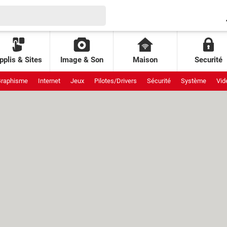
pplis & Sites
Image & Son
Maison
Securité
raphisme
Internet
Jeux
Pilotes/Drivers
Sécurité
Système
Vid