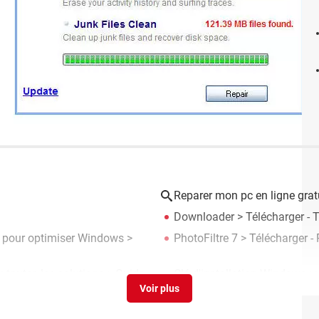
Reparer mon pc en ligne grat
Downloader
> Télécharger - 
ts pour optimiser Windows
>
PhotoFiltre 7
> Télécharger -
 : toutes les solutions
> Guide
Clé d'installation Windows : u