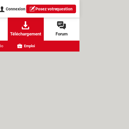
Connexion
Posez votre
question
Téléchargement
Forum
éo
Emploi