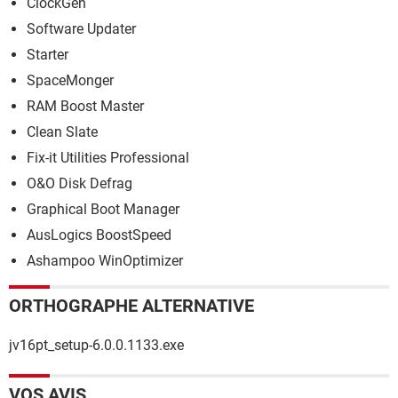
ClockGen
Software Updater
Starter
SpaceMonger
RAM Boost Master
Clean Slate
Fix-it Utilities Professional
O&O Disk Defrag
Graphical Boot Manager
AusLogics BoostSpeed
Ashampoo WinOptimizer
ORTHOGRAPHE ALTERNATIVE
jv16pt_setup-6.0.0.1133.exe
VOS AVIS