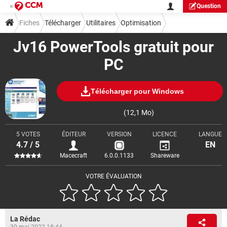
Question
Fiches
Télécharger
Utilitaires
Optimisation
Jv16 PowerTools gratuit pour
PC
Télécharger pour Windows
(12,1 Mo)
5 VOTES
ÉDITEUR
VERSION
LICENCE
LANGUE
4.7 / 5
EN
Macecraft
6.0.0.1133
Shareware
VOTRE ÉVALUATION
La Rédac