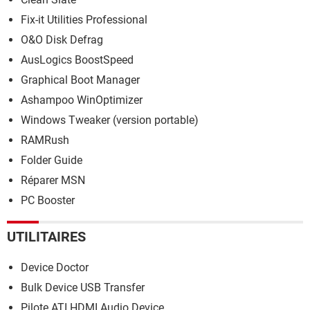
Fix-it Utilities Professional
O&O Disk Defrag
AusLogics BoostSpeed
Graphical Boot Manager
Ashampoo WinOptimizer
Windows Tweaker (version portable)
RAMRush
Folder Guide
Réparer MSN
PC Booster
UTILITAIRES
Device Doctor
Bulk Device USB Transfer
Pilote ATI HDMI Audio Device