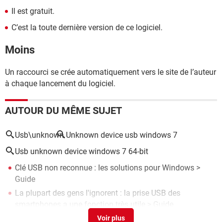
Il est gratuit.
C’est la toute dernière version de ce logiciel.
Moins
Un raccourci se crée automatiquement vers le site de l’auteur
à chaque lancement du logiciel.
AUTOUR DU MÊME SUJET
Usb\unknown
Unknown device usb windows 7
Usb unknown device windows 7 64-bit
Clé USB non reconnue : les solutions pour Windows
>
Guide
La plupart des gens l'ignorent : la prise USB des
smartphones a une fonction très utile
> Guide
MediCat : créer et utiliser une clé USB de réparation de PC