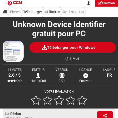
Question
Fiches
Télécharger
Utilitaires
Optimisation
Unknown Device Identifier
gratuit pour PC
Télécharger pour Windows
(1,3 Mo)
14 VOTES
ÉDITEUR
VERSION
LICENCE
LANGUE
2.6 / 5
FR
HunterSoft
9.01
Freeware
VOTRE ÉVALUATION
La Rédac