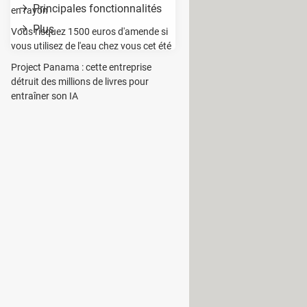
Principales fonctionnalités
en rayon
Plus
Vous risquez 1500 euros d'amende si
vous utilisez de l'eau chez vous cet été
Project Panama : cette entreprise
détruit des millions de livres pour
possible de restaurer des éléments
entraîner son IA
quement les éléments comme registre,
lancer l'analyse du système pour