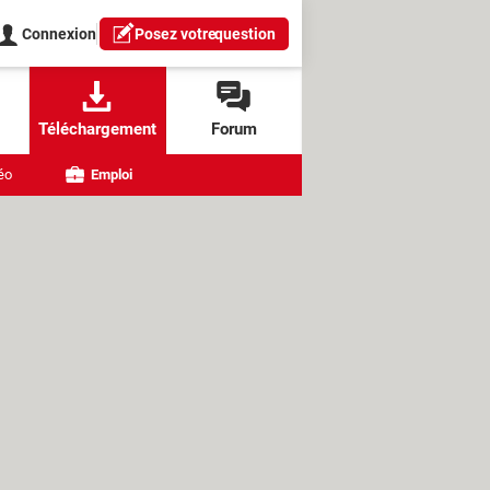
Connexion
Posez votre
question
Téléchargement
Forum
éo
Emploi