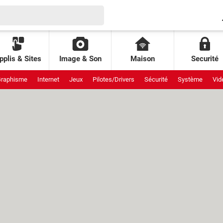
pplis & Sites
Image & Son
Maison
Securité
raphisme
Internet
Jeux
Pilotes/Drivers
Sécurité
Système
Vid