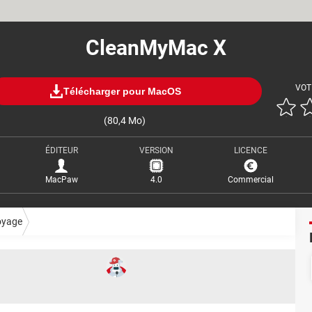
CleanMyMac X
VOT
Télécharger pour MacOS
(80,4 Mo)
ÉDITEUR
VERSION
LICENCE
MacPaw
4.0
Commercial
oyage