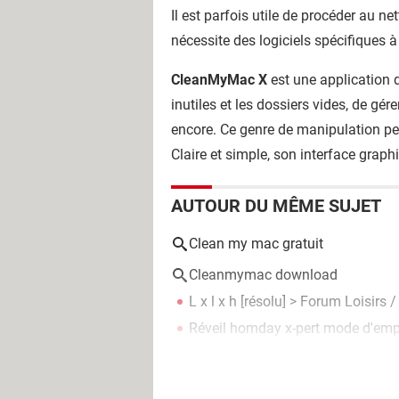
Il est parfois utile de procéder au n
nécessite des logiciels spécifiques 
CleanMyMac X
est une application d
inutiles et les dossiers vides, de gé
encore. Ce genre de manipulation pe
Claire et simple, son interface gra
AUTOUR DU MÊME SUJET
Clean my mac gratuit
Cleanmymac download
L x l x h
[résolu] >
Forum Loisirs /
Réveil homday x-pert mode d'emp