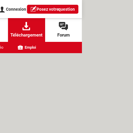
Connexion
Posez votre
question
Téléchargement
Forum
éo
Emploi