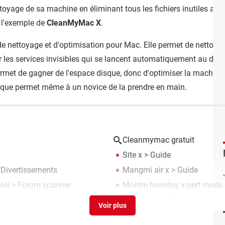
ettoyage de sa machine en éliminant tous les fichiers inutiles afin
à l'exemple de
CleanMyMac X
.
e nettoyage et d'optimisation pour Mac. Elle permet de nettoyer l
rer les services invisibles qui se lancent automatiquement au dém
rmet de gagner de l'espace disque, donc d'optimiser la machin
phique permet même à un novice de la prendre en main.
Cleanmymac gratuit
Site x
> Guide
 Divertissements
Mangmi air x
> Guide
loi
>
Forum scanner
Montre homday x-pert mode 
objets connectés