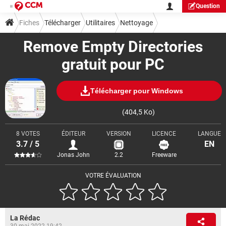
Question
Fiches
Télécharger
Utilitaires
Nettoyage
Remove Empty Directories
gratuit pour PC
Télécharger pour Windows
(404,5 Ko)
8 VOTES
ÉDITEUR
VERSION
LICENCE
LANGUE
3.7 / 5
EN
Jonas John
2.2
Freeware
VOTRE ÉVALUATION
La Rédac