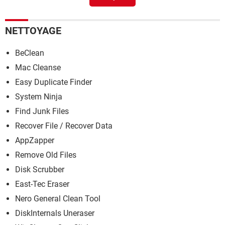
Usb safely remove
> Télécharger - Personnalisation
NETTOYAGE
BeClean
Mac Cleanse
Easy Duplicate Finder
System Ninja
Find Junk Files
Recover File / Recover Data
AppZapper
Remove Old Files
Disk Scrubber
East-Tec Eraser
Nero General Clean Tool
DiskInternals Uneraser