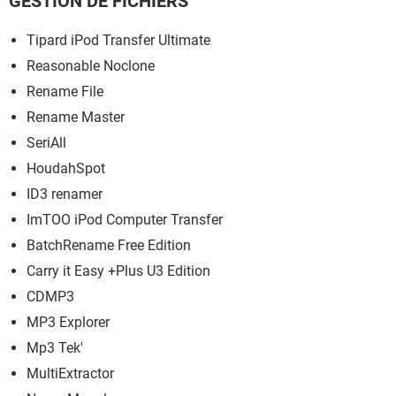
GESTION DE FICHIERS
Tipard iPod Transfer Ultimate
Reasonable Noclone
Rename File
Rename Master
SeriAll
HoudahSpot
ID3 renamer
ImTOO iPod Computer Transfer
BatchRename Free Edition
Carry it Easy +Plus U3 Edition
CDMP3
MP3 Explorer
Mp3 Tek'
MultiExtractor