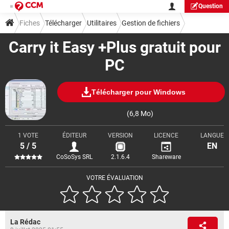
Question
Fiches
Télécharger
Utilitaires
Gestion de fichiers
Carry it Easy +Plus gratuit pour
PC
Télécharger pour Windows
(6,8 Mo)
1 VOTE
ÉDITEUR
VERSION
LICENCE
LANGUE
5 / 5
EN
CoSoSys SRL
2.1.6.4
Shareware
VOTRE ÉVALUATION
La Rédac