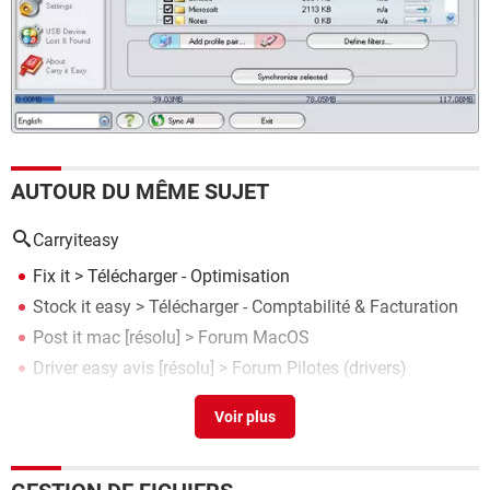
AUTOUR DU MÊME SUJET
Carryiteasy
Fix it
> Télécharger - Optimisation
Stock it easy
> Télécharger - Comptabilité & Facturation
Post it mac
[résolu] >
Forum MacOS
Driver easy avis
[résolu] >
Forum Pilotes (drivers)
Transfer it
> Guide