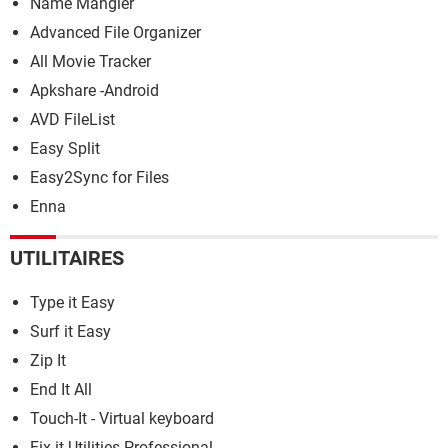
Name Mangler
Advanced File Organizer
All Movie Tracker
Apkshare -Android
AVD FileList
Easy Split
Easy2Sync for Files
Enna
UTILITAIRES
Type it Easy
Surf it Easy
Zip It
End It All
Touch-It - Virtual keyboard
Fix-it Utilities Professional