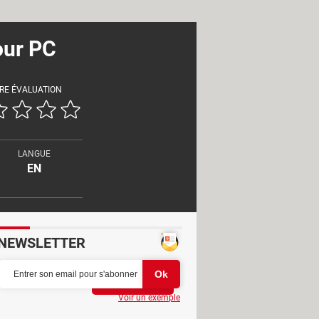
our PC
RE ÉVALUATION
LANGUE
EN
NEWSLETTER
Partager
Voir un exemple