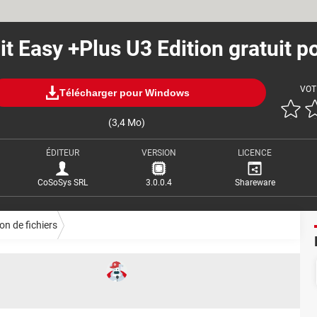
 it Easy +Plus U3 Edition gratuit p
VOT
Télécharger pour Windows
(3,4 Mo)
ÉDITEUR
VERSION
LICENCE
CoSoSys SRL
3.0.0.4
Shareware
on de fichiers