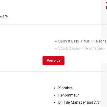
eware.
Carry it Easy +Plus
> Téléchar
Stock it easy
> Télécharger - 
OS
Driver easy avis
[résolu] >
For
Xinorbis
Renommeur
B1 File Manager and Archive