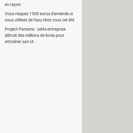
en rayon
Vous risquez 1500 euros d'amende si
vous utilisez de l'eau chez vous cet été
Project Panama : cette entreprise
 plusieurs types d'informations pour
détruit des millions de livres pour
nées
Outlook
, que les favoris du
entraîner son IA
téger contre les consultations non
un périphérique amovible pour
e stockage externe sera connecté.
ccupé par les données sur la clé