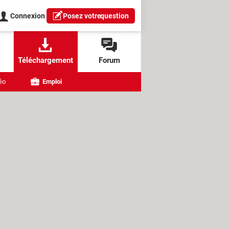
Connexion
Posez votre
question
Téléchargement
Forum
éo
Emploi