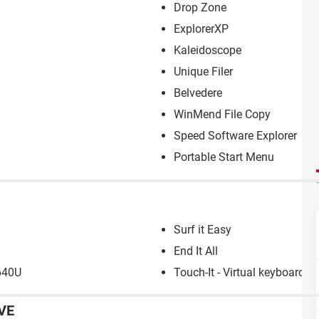
Drop Zone
ExplorerXP
Kaleidoscope
Unique Filer
Belvedere
WinMend File Copy
Speed Software Explorer
Portable Start Menu
Surf it Easy
End It All
 640U
Touch-It - Virtual keyboard
VE