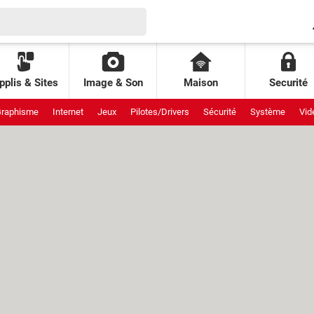
pplis & Sites
Image & Son
Maison
Securité
raphisme
Internet
Jeux
Pilotes/Drivers
Sécurité
Système
Vid