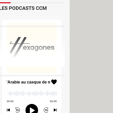
LES PODCASTS CCM
ger - Gestion de fichiers
Comptabilité & Facturation
um Pilotes (drivers)
r -Android