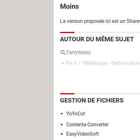
Moins
La version proposée ici est un Shar
AUTOUR DU MÊME SUJET
Carryiteasy
Fix it
> Télécharger - Optimisation
Post it mac
[résolu] >
Forum Mac
GESTION DE FICHIERS
YoYoCut
Contenta-Converter
EasyVideoSoft