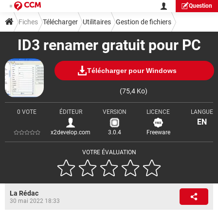
Question
Fiches
Télécharger
Utilitaires
Gestion de fichiers
ID3 renamer gratuit pour PC
Télécharger pour Windows
(75,4 Ko)
0 VOTE
ÉDITEUR
VERSION
LICENCE
LANGUE
EN
x2develop.com
3.0.4
Freeware
VOTRE ÉVALUATION
La Rédac
30 mai 2022 18:33