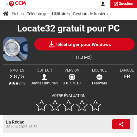
Question
Fiches
Télécharger
Utilitaires
Gestion de fichiers
Locate32 gratuit pour PC
Télécharger pour Windows
(1,3 Mo)
6 VOTES
ÉDITEUR
VERSION
LICENCE
LANGUE
2.8 / 5
FR
Janne Huttunen
3.0.7.7010
Freeware
VOTRE ÉVALUATION
La Rédac
30 mai 2022 18:52