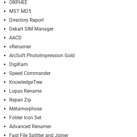
ORPHEE
MST MD5
Directory Report
Dekart SIM Manager
AACD
vRenamer
ArcSoft PhotoImpression Gold
DigiKam
Speed Commander
KnowledgeTree
Lupas Rename
Repair Zip
Métamorphose
Folder Icon Set
Advanced Renamer
Fast File Splitter and Joiner