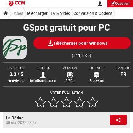
Question
Fiches
Télécharger
TV & Vidéo
Conversion & Codecs
GSpot gratuit pour PC
Télécharger pour Windows
(411,5 Ko)
12 VOTES
ÉDITEUR
VERSION
LICENCE
LANGUE
3.3 / 5
FR
headbands.com
2.70a
Freeware
VOTRE ÉVALUATION
La Rédac
30 mai 2022 18:27