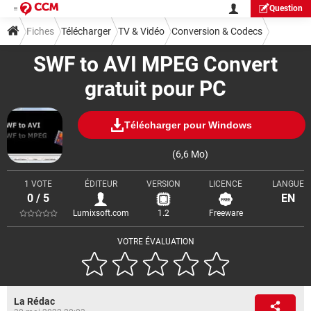
Question
Fiches
Télécharger
TV & Vidéo
Conversion & Codecs
SWF to AVI MPEG Convert
gratuit pour PC
Télécharger pour Windows
(6,6 Mo)
1 VOTE
ÉDITEUR
VERSION
LICENCE
LANGUE
0 / 5
EN
Lumixsoft.com
1.2
Freeware
VOTRE ÉVALUATION
La Rédac