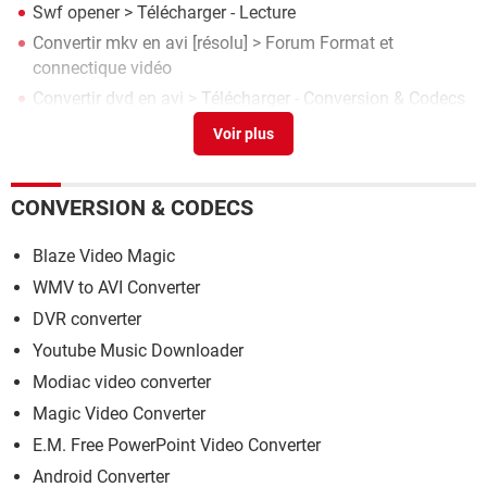
Swf opener
> Télécharger - Lecture
Convertir mkv en avi
[résolu] >
Forum Format et
connectique vidéo
Convertir dvd en avi
> Télécharger - Conversion & Codecs
Telecharger macro convertir chiffre en lettre excel
>
Télécharger - Tableur
CONVERSION & CODECS
Blaze Video Magic
WMV to AVI Converter
DVR converter
Youtube Music Downloader
Modiac video converter
Magic Video Converter
E.M. Free PowerPoint Video Converter
Android Converter