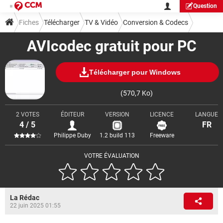
Question
Fiches
Télécharger
TV & Vidéo
Conversion & Codecs
AVIcodec gratuit pour PC
Télécharger pour Windows
(570,7 Ko)
2 VOTES
ÉDITEUR
VERSION
LICENCE
LANGUE
4 / 5
FR
Philippe Duby
1.2 build 113
Freeware
VOTRE ÉVALUATION
La Rédac
22 juin 2025 01:55